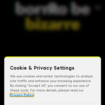
born
to be
bizarre